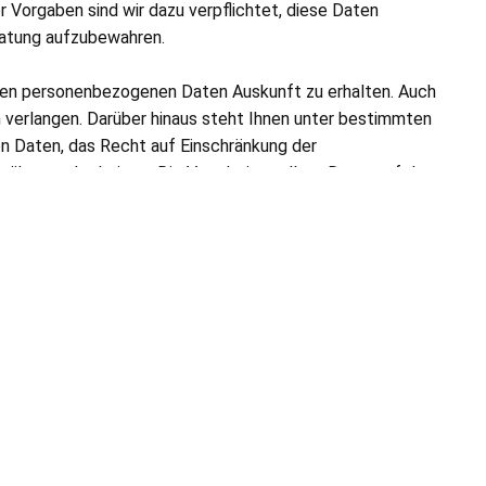
er Vorgaben sind wir dazu verpflichtet, diese Daten
ratung aufzubewahren.
nden personenbezogenen Daten Auskunft zu erhalten. Auch
n verlangen. Darüber hinaus steht Ihnen unter bestimmten
 Daten, das Recht auf Einschränkung der
übertragbarkeit zu. Die Verarbeitung Ihrer Daten erfolgt
 Ausnahmefällen benötigen wir Ihr Einverständnis. In
ligung für die zukünftige Verarbeitung zu widerrufen.
ständigen Aufsichtsbehörde für den Datenschutz zu
 die Verarbeitung Ihrer personenbezogenen Daten nicht
htsbehörde lautet: