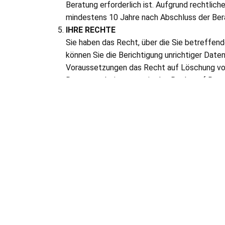
Beratung erforderlich ist. Aufgrund rechtlich
mindestens 10 Jahre nach Abschluss der Be
IHRE RECHTE
Sie haben das Recht, über die Sie betreffe
können Sie die Berichtigung unrichtiger Date
Voraussetzungen das Recht auf Löschung von
Datenverarbeitung sowie das Recht auf Daten
auf Basis von gesetzlichen Regelungen. Nur in
diesen Fällen haben Sie das Recht, die Einwil
Sie haben ferner das Recht, sich bei der zu
beschweren, wenn Sie der Ansicht sind, dass
rechtmäßig erfolgt.
Die Anschrift der für uns zuständigen Aufsic
Landesbeauftragter für den Datenschutz
A
nschrift:
Leiterstr. 9, 39104 Magdeburg
RECHTLICHE GRUNDLAGEN