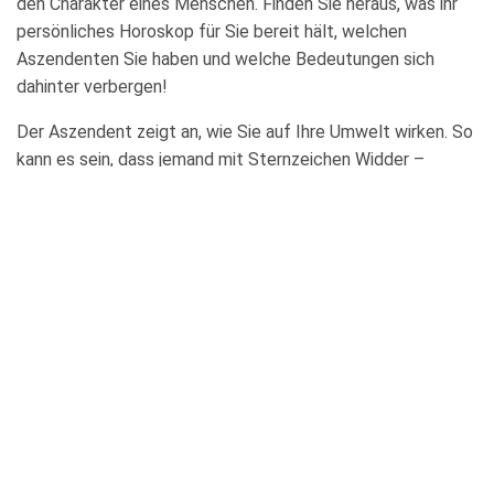
den Charakter eines Menschen. Finden Sie heraus, was ihr
persönliches Horoskop für Sie bereit hält, welchen
Aszendenten Sie haben und welche Bedeutungen sich
dahinter verbergen!
Der Aszendent zeigt an, wie Sie auf Ihre Umwelt wirken. So
kann es sein, dass jemand mit Sternzeichen Widder –
naturgemäß ein stürmisches Zeichen – von seiner Umwelt
ganz anders wahrgenommen wird: Weil sich der Aszendent
im verträumten Fisch befindet.
Das eigene Horoskop ist die persönlichste Form der
Zukunftsdeutung und Charakteranalyse . Die wichtigen
Grundlagen bildet Ihr Geburtsdatum, Ihre Geburtsminute
und Ihr Geburtsort.
Mit Ihren persönlichen Daten wird Ihr Horoskop erstellt und
dient entwederals Persönlichkeits- und Charakteranalyse,
oder – gemeinsam mit dem Horoskop eines Partners – zur
Deutung Ihrer Partnerschaft. Aber auch ein Blick in die